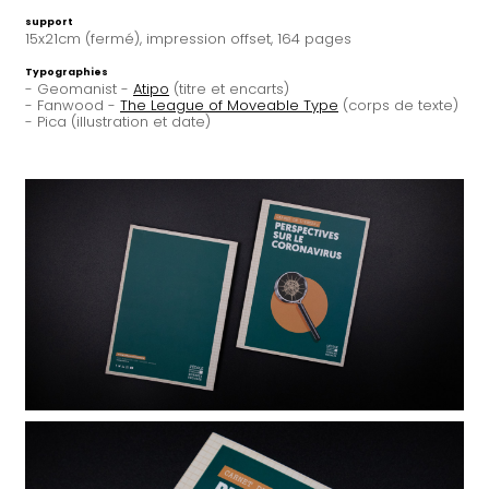
support
15x21cm (fermé), impression offset, 164 pages
Typographies
- Geomanist -
Atipo
(titre et encarts)
- Fanwood -
The League of Moveable Type
(corps de texte)
- Pica (illustration et date)