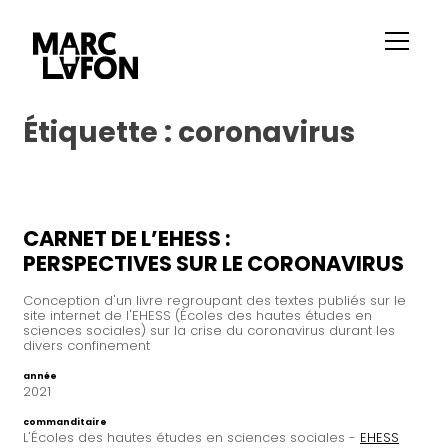
Étiquette :
coronavirus
CARNET DE L’EHESS :
PERSPECTIVES SUR LE CORONAVIRUS
Conception d'un livre regroupant des textes publiés sur le
site internet de l'EHESS (Écoles des hautes études en
sciences sociales) sur la crise du coronavirus durant les
divers confinement
année
2021
commanditaire
L'Écoles des hautes études en sciences sociales -
EHESS