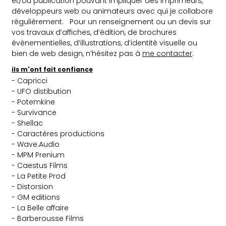
et/ou publication pouvant impliquer des imprimeurs,
développeurs web ou animateurs avec qui je collabore
régulièrement. Pour un renseignement ou un devis sur
vos travaux d’affiches, d’édition, de brochures
évènementielles, d’illustrations, d’identité visuelle ou
bien de web design, n’hésitez pas à
me contacter
.
ils m'ont fait confiance
- Capricci
- UFO distibution
- Potemkine
- Survivance
- Shellac
- Caractères productions
- Wave.Audio
- MPM Prenium
- Caestus Films
- La Petite Prod
- Distorsion
- GM editions
- La Belle affaire
- Barberousse Films