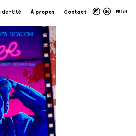
FR
|
EN
Identité
À propos
Contact