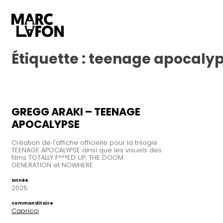
Étiquette :
teenage apocaly
GREGG ARAKI – TEENAGE
APOCALYPSE
Création de l'affiche officielle pour la trilogie
TEENAGE APOCALYPSE ainsi que les visuels des
films TOTALLY F***ED UP, THE DOOM
GENERATION et NOWHERE
année
2025
commanditaire
Capricci