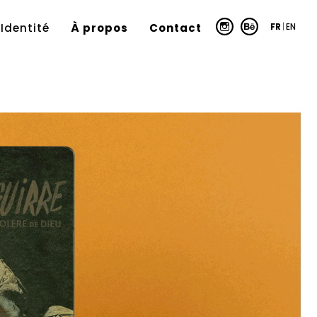
FR
|
EN
Identité
À propos
Contact