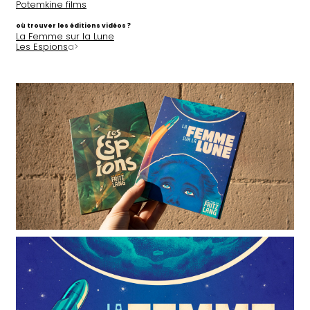
Potemkine films
où trouver les éditions vidéos ?
La Femme sur la Lune
Les Espions
a>