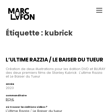
Étiquette :
kubrick
L’ULTIME RAZZIA / LE BAISER DU TUEUR
Création de deux illustrations pour les édition DVD et BLURAY
des deux premiers films de Stanley Kubrick : L'ultime Razzia
et Le Baiser du Tueur
année
2023
commanditaire
BQHL
où trouver les éditions vidéos ?
L'Ultime Razzia
/
Le Baiser du tueur