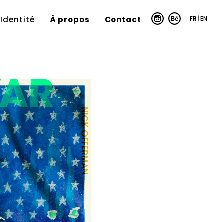
FR
|
EN
Identité
À propos
Contact