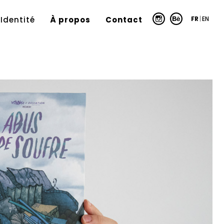
FR
|
EN
Identité
À propos
Contact